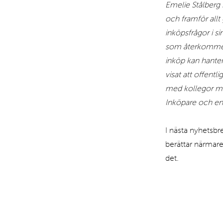
Emelie Stålberg 
och framför allt 
inköpsfrågor i s
som återkommer i
inköp kan hanter
visat att offent
med kollegor med
Inköpare och en
I nästa nyhetsbr
berättar närmare
det.