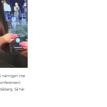
i
n
g
a
r.
Ko
os
ll nämligen inte
konferensen).
Stålberg. Så här