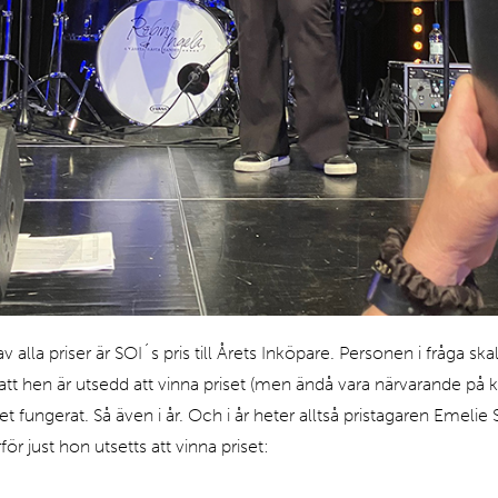
 alla priser är SOI´s pris till Årets Inköpare. Personen i fråga ska
tt hen är utsedd att vinna priset (men ändå vara närvarande på 
det fungerat. Så även i år. Och i år heter alltså pristagaren Emelie 
för just hon utsetts att vinna priset: