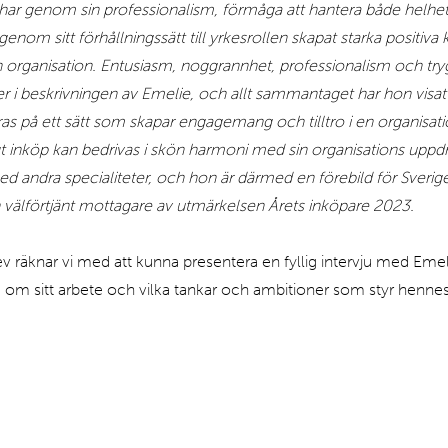
har genom sin professionalism, förmåga att hantera både helhet
genom sitt förhållningssätt till yrkesrollen skapat starka positiva 
in organisation. Entusiasm, noggrannhet, professionalism och try
 beskrivningen av Emelie, och allt sammantaget har hon visat h
as på ett sätt som skapar engagemang och tilltro i en organisati
ligt inköp kan bedrivas i skön harmoni med sin organisations upp
 andra specialiteter, och hon är därmed en förebild för Sverige
 välförtjänt mottagare av utmärkelsen Årets inköpare 2023.
ev räknar vi med att kunna presentera en fyllig intervju med Emel
 om sitt arbete och vilka tankar och ambitioner som styr hennes 