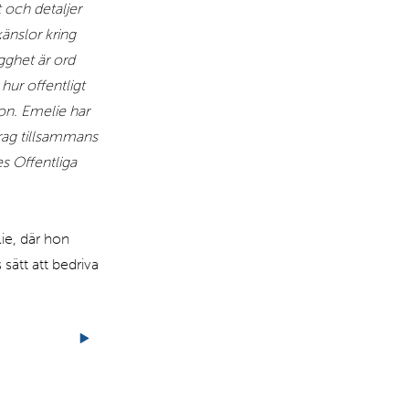
 och detaljer
känslor kring
gghet är ord
ur offentligt
on. Emelie har
drag tillsammans
s Offentliga
ie, där hon
sätt att bedriva