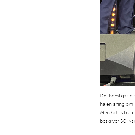
Det hemligaste av
ha en aning om a
Men hittills har 
beskriver SOI var