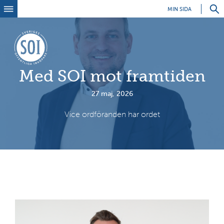
MIN SIDA
Med SOI mot framtiden
27 maj, 2026
Vice ordföranden har ordet
Se
sö
D
u
h