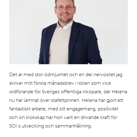
a
r
i
n
g
a
ti
d
Det är med stor ödmjukhet och en del nervositet jag
i
skriver mitt första månadsbrev i rollen som vice
g
ordförande för Sveriges offentliga inköpare, där Helena
a
nu har lämnat över stafettpinnen. Helena har gjort ett
r
fantastiskt arbete, med sitt engagemang, positivitet
e
och sin klokskap har hon varit en drivande kraft för
s
SOI:s utveckling och sammanhållning.
ö
k