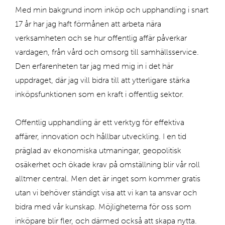
Med min bakgrund inom inköp och upphandling i snart
n
17 år har jag haft förmånen att arbeta nära
i
verksamheten och se hur offentlig affär påverkar
n
vardagen, från vård och omsorg till samhällsservice.
g
Den erfarenheten tar jag med mig in i det här
a
uppdraget, där jag vill bidra till att ytterligare stärka
r.
inköpsfunktionen som en kraft i offentlig sektor.
Offentlig upphandling är ett verktyg för effektiva
affärer, innovation och hållbar utveckling. I en tid
präglad av ekonomiska utmaningar, geopolitisk
Ko
os
osäkerhet och ökade krav på omställning blir vår roll
alltmer central. Men det är inget som kommer gratis
utan vi behöver ständigt visa att vi kan ta ansvar och
bidra med vår kunskap. Möjligheterna för oss som
inköpare blir fler, och därmed också att skapa nytta.