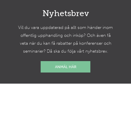
Nyhetsbrev
Vill du vara uppdaterad på allt som händer inom
offentlig upphandling och inköp? Och även få
veta när du kan få rabatter på konferenser och
seminarier? Då ska du följa vårt nyhetsbrev.
ANMÄL HÄR
Sveriges Offentliga Inköpare
c/o Föreningshuset Sedab AB
Lumaparksvägen 7
120 31 Stockholm
08-121 513 25 (Förmiddagar 8:30-12:00)