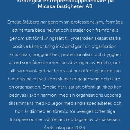
Strategisk entreprenadupphandlare på
Micasa fastigheter AB
n
i
Emelie Stålberg har genom sin professionalism, förmåga
n
att hantera både helhet och detaljer och framför allt
g
genom sitt förhållningssätt till yrkesrollen skapat starka
a
positiva känslor kring inköpsfrågor i sin organisation.
r.
Entusiasm, noggrannhet, professionalism och trygghet
är ord som återkommer i beskrivningen av Emelie, och
allt sammantaget har hon visat hur offentligt inköp kan
hanteras på ett sätt som skapar engagemang och tilltro i
Ko
en organisation. Emelie har visat att offentligt inköp kan
os
bedrivas i skön harmoni med sin organisations uppdrag
tillsammans med kollegor med andra specialiteter, och
hon är därmed en förebild för Sveriges Offentliga
Inköpare och en välförtjänt mottagare av utmärkelsen
Årets inköpare 2023.