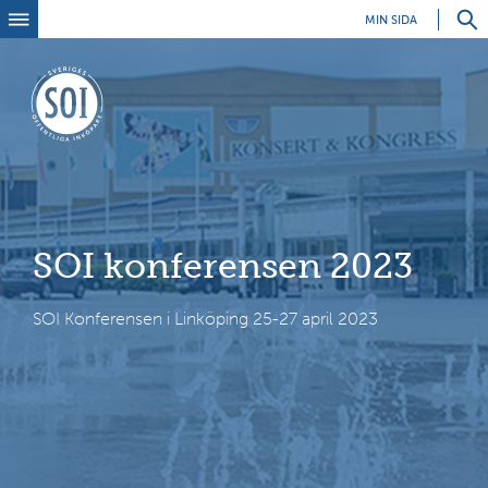
MIN SIDA
SOI konferensen 2023
SOI Konferensen i Linköping 25-27 april 2023
Se
sö
D
u
h