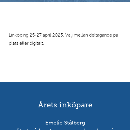
a
r
i
n
Linköping 25-27 april 2023. Välj mellan deltagande på
g
plats eller digitalt.
a
ti
d
i
g
a
r
Årets inköpare
e
s
ö
Emelie Stålberg
k